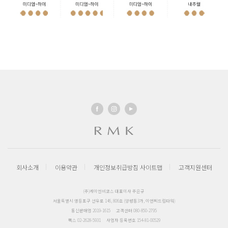
회사소개
이용약관
개인정보취급방침
사이트맵
고객지원센터
(주)케이엔비코스 대표이사 주은규
서울특별시 영등포구 선유로 146, 806호 (양평동3가, 이앤씨드림타워)
통신판매업 2019-1615
고객센터 080-850-2795
팩스 02-2628-5931
사업자 등록번호 154-81-00529