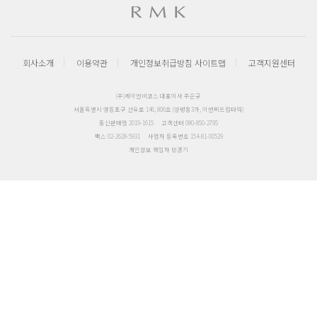
회사소개
이용약관
개인정보취급방침
사이트맵
고객지원센터
(주)케이엔비코스 대표이사 주은규
서울특별시 영등포구 선유로 146, 806호 (양평동3가, 이앤씨드림타워)
통신판매업 2019-1615
고객센터 080-850-2795
팩스 02-2628-5931
사업자 등록번호 154-81-00529
개인정보 책임자 민경기