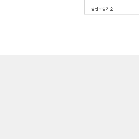
품질보증기준