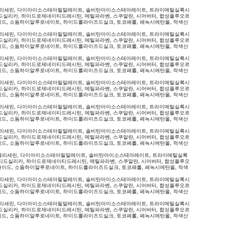
이글리세린, 다이아이소스테아릴말레이트, 솔비탄아이소스테아레이트, 트라이메틸실록시
드실리카, 하이드로제네이티드레시틴, 메틸파라벤, 스쿠알란, 시어버터, 합성플루오르
드, 소듐하이알루로네이트, 하이드롤라이즈드실크, 토코페롤, 페녹시에탄올, 적색산
이글리세린, 다이아이소스테아릴말레이트, 솔비탄아이소스테아레이트, 트라이메틸실록시
드실리카, 하이드로제네이티드레시틴, 메틸파라벤, 스쿠알란, 시어버터, 합성플루오르
드, 소듐하이알루로네이트, 하이드롤라이즈드실크, 토코페롤, 페녹시에탄올, 적색산
이글리세린, 다이아이소스테아릴말레이트, 솔비탄아이소스테아레이트, 트라이메틸실록시
드실리카, 하이드로제네이티드레시틴, 메틸파라벤, 스쿠알란, 시어버터, 합성플루오르
드, 소듐하이알루로네이트, 하이드롤라이즈드실크, 토코페롤, 페녹시에탄올, 적색산
이글리세린, 다이아이소스테아릴말레이트, 솔비탄아이소스테아레이트, 트라이메틸실록시
드실리카, 하이드로제네이티드레시틴, 메틸파라벤, 스쿠알란, 시어버터, 합성플루오르
드, 소듐하이알루로네이트, 하이드롤라이즈드실크, 토코페롤, 페녹시에탄올, 적색산
이글리세린, 다이아이소스테아릴말레이트, 솔비탄아이소스테아레이트, 트라이메틸실록시
드실리카, 하이드로제네이티드레시틴, 메틸파라벤, 스쿠알란, 시어버터, 합성플루오르
드, 소듐하이알루로네이트, 하이드롤라이즈드실크, 토코페롤, 페녹시에탄올, 적색산
이글리세린, 다이아이소스테아릴말레이트, 솔비탄아이소스테아레이트, 트라이메틸실록시
드실리카, 하이드로제네이티드레시틴, 메틸파라벤, 스쿠알란, 시어버터, 합성플루오르
드, 소듐하이알루로네이트, 하이드롤라이즈드실크, 토코페롤, 페녹시에탄올, 적색산
다이글리세린, 다이아이소스테아릴말레이트, 솔비탄아이소스테아레이트, 트라이메틸실록
티드실리카, 하이드로제네이티드레시틴, 메틸파라벤, 스쿠알란, 시어버터, 합성플루오
이드, 소듐하이알루로네이트, 하이드롤라이즈드실크, 토코페롤, 페녹시에탄올, 적색
이글리세린, 다이아이소스테아릴말레이트, 솔비탄아이소스테아레이트, 트라이메틸실록시
드실리카, 하이드로제네이티드레시틴, 메틸파라벤, 스쿠알란, 시어버터, 합성플루오르
드, 소듐하이알루로네이트, 하이드롤라이즈드실크, 토코페롤, 페녹시에탄올, 적색산
이글리세린, 다이아이소스테아릴말레이트, 솔비탄아이소스테아레이트, 트라이메틸실록시
드실리카, 하이드로제네이티드레시틴, 메틸파라벤, 스쿠알란, 시어버터, 합성플루오르
드, 소듐하이알루로네이트, 하이드롤라이즈드실크, 토코페롤, 페녹시에탄올, 적색산