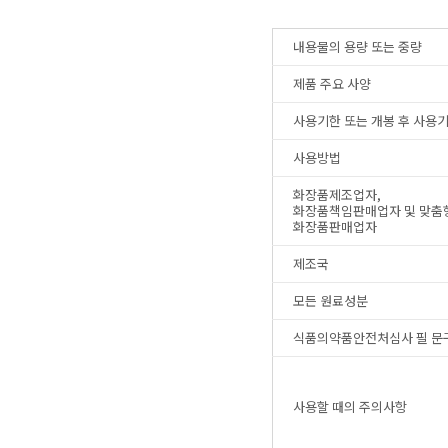
내용물의 용량 또는 중량
제품 주요 사양
사용기한 또는 개봉 후 사용
사용방법
화장품제조업자,
화장품책임판매업자 및 맞춤
화장품판매업자
제조국
모든 원료성분
식품의약품안전처심사 필 문
사용할 때의 주의사항