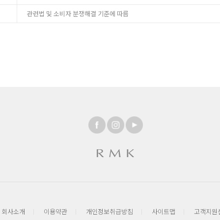
관련법 및 소비자 분쟁해결 기준에 따름
회사소개
이용약관
개인정보취급방침
사이트맵
고객지원