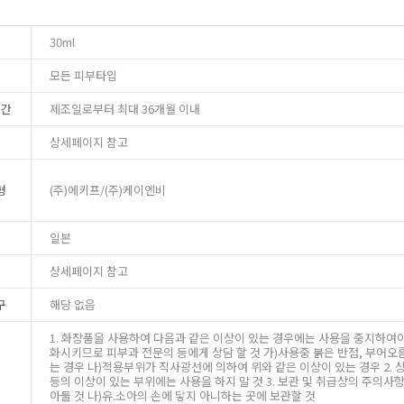
30ml
모든 피부타입
기간
제조일로부터 최대 36개월 이내
상세페이지 참고
형
(주)에키프/(주)케이엔비
일본
상세페이지 참고
구
해당 없음
1. 화장품을 사용하여 다음과 같은 이상이 있는 경우에는 사용을 중지하여야
화시키므로 피부과 전문의 등에게 상담 할 것 가)사용중 붉은 반점, 부어오름
는 경우 나)적용부위가 직사광선에 의하여 위와 같은 이상이 있는 경우 2. 
등의 이상이 있는 부위에는 사용을 하지 말 것 3. 보관 및 취급상의 주의사
아둘 것 나)유.소아의 손에 닿지 아니하는 곳에 보관할 것