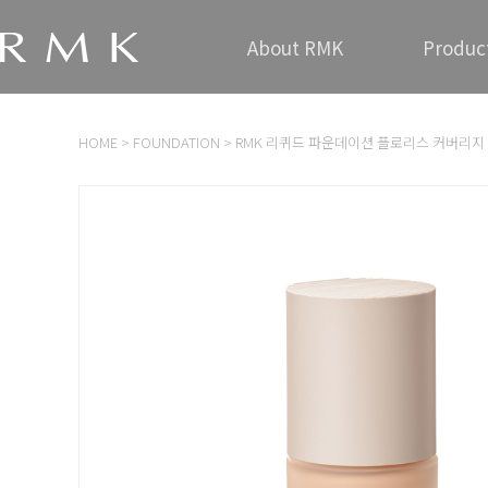
About RMK
Produc
HOME
>
FOUNDATION
> RMK 리퀴드 파운데이션 플로리스 커버리지