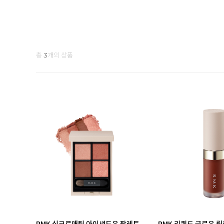
총
개의 상품
3
RMK 싱크로매틱 아이섀도우 팔레트
RMK 리퀴드 글로우 