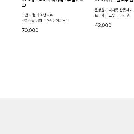
EX
물방울이 퍼지듯 산뜻하고
고감도 컬러 조합으로
프레시 글로우 피니시 립
깊이감을 더하는 4색 아이섀도우
42,000
70,000