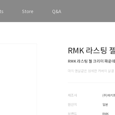
ts
Store
Q&A
RMK 라스팅 
RMK 라스팅 젤 크리미 파운
마치 맨살같은 섬세한 커버의 살결
제조사
(주)에키
원산지
일본
브랜드
RMK