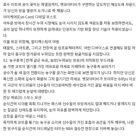
포수 미트에 공이 꽂히는 파열음까지, 벳모아티비가 구현하는 압도적인 해상도와 사운드
가 당신의 방을 열광의 도가니로 꽉 채웁니다.
아이케어(Eye-Care) 디테일 부스트
어두운 방에서 장시간 누워 시청해도 눈이 시리지 않도록 색온도를 자동 보정하면서도,
공의 실밥 하나까지 또렷하게 살려내는 인공지능 기반 화질 향상 기술이 적용되었습니
다.
이불 밖은 위험해, 멀티캐스팅의 마법
태블릿, 스마트폰, 그리고 천장에 쏜 빔프로젝터까지. 어떤 디바이스로 연결해도 화질 저
하 없이 홈구장 한가운데 누워있는 듯한 완벽한 뒹굴거림을 지원합니다.
02. 농구중계 | 번개 같은 속공, 눕방(누워보는 방송)에 최적화된 부드러움
숨 가쁜 코트의 열기를 가장 여유로운 자세로 지배하라: 농구중계 보러가기
공수가 쉴 새 없이 전환되는 농구를 끊기는 화면으로 보면 멀미가 납니다. 하지만 당신은
푹신한 소파에 깊숙이 파묻혀 그저 즐기기만 하세요. 벳모아티비가 쏘아주는 60fps 이상
의 극강의 부드러움이 선수들의 아크로바틱한 레이업과 거친 골밑 싸움을 마치 버터 바
른 듯 매끄럽게 눈앞에 대령합니다.
잔상 제로(0) 스무스 모션
순식간에 시야를 휙휙 지나가는 패스와 선수들의 무빙에서도 절대 깨지거나 뭉개지지 않
는 칼같은 선예도를 유지하여, 눈의 피로를 완벽하게 차단합니다.
심장을 울리는 바운스 사운드
묵직하게 코트를 튕기는 농구공 소리와 선수들의 거친 호흡이 공간을 가득 채우며, 나른
한 방구석을 순식간에 아드레날린 터지는 NBA 결승전 현장으로 뒤바꿔 놓습니다.