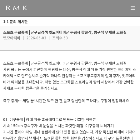
1:1 문의 게시판
스포츠 무료중계 | ✅구글검색 벳모아티비✅ 누워서 팝콘각, 방구석 무제한 고화질
벳모아티비
|
2026-06-03
|
조회수 53
스포츠 무료중계 | ✅구글검색 벳모아티비✅ 누워서 팝콘각, 방구석 무제한 고화질
사람 붐비는 곳에서 피곤하게 관람하는 대신, 방구석 침대 위를 가장 편안한 프리미엄 스
카이박스로 만드십시오.손가락 하나로 완성되는 스포츠무료중계의 절대 강자, 벳모아티
비가 여러분을 초대합니다. 타협 없는 초고화질 스트리밍과 함께 세상에서 가장 안락한
자세로 무제한 팝콘각을 즐기십시오.
축구 중계← 세팅 끝! 시원한 맥주 한 캔 들고 당신만의 프라이빗 구장에 입장하세요
01. 야구중계 | 침대 위를 홈플레이트로 만드는 아찔한 직관뷰
시속 150km 강속구가 내 눈앞을 스치는 짜릿한 쾌감: 야구중계 보러가기
기나긴 플레이 타임 내내 불편하게 앉아 있을 필요 없습니다. 가장 푹신한 베개에 기대어
야구장의 흙먼지 냄새까지 느껴질 듯한 쨍한 화면을 감상하십시오. 타구의 포물선부터