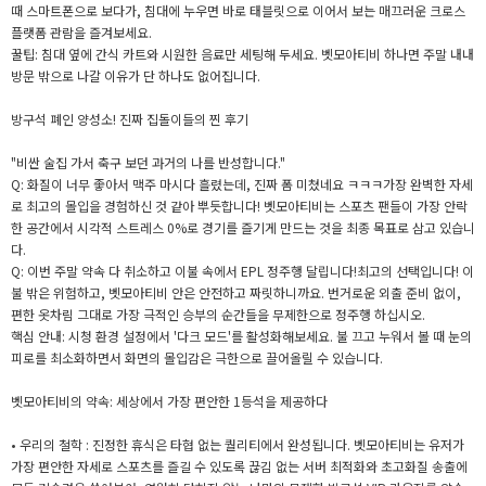
때 스마트폰으로 보다가, 침대에 누우면 바로 태블릿으로 이어서 보는 매끄러운 크로스
플랫폼 관람을 즐겨보세요.
꿀팁: 침대 옆에 간식 카트와 시원한 음료만 세팅해 두세요. 벳모아티비 하나면 주말 내내
방문 밖으로 나갈 이유가 단 하나도 없어집니다.
방구석 폐인 양성소! 진짜 집돌이들의 찐 후기
"비싼 술집 가서 축구 보던 과거의 나를 반성합니다."
Q: 화질이 너무 좋아서 맥주 마시다 흘렸는데, 진짜 폼 미쳤네요 ㅋㅋㅋ가장 완벽한 자세
로 최고의 몰입을 경험하신 것 같아 뿌듯합니다! 벳모아티비는 스포츠 팬들이 가장 안락
한 공간에서 시각적 스트레스 0%로 경기를 즐기게 만드는 것을 최종 목표로 삼고 있습니
다.
Q: 이번 주말 약속 다 취소하고 이불 속에서 EPL 정주행 달립니다!최고의 선택입니다! 이
불 밖은 위험하고, 벳모아티비 안은 안전하고 짜릿하니까요. 번거로운 외출 준비 없이,
편한 옷차림 그대로 가장 극적인 승부의 순간들을 무제한으로 정주행 하십시오.
핵심 안내: 시청 환경 설정에서 '다크 모드'를 활성화해보세요. 불 끄고 누워서 볼 때 눈의
피로를 최소화하면서 화면의 몰입감은 극한으로 끌어올릴 수 있습니다.
벳모아티비의 약속: 세상에서 가장 편안한 1등석을 제공하다
• 우리의 철학 : 진정한 휴식은 타협 없는 퀄리티에서 완성됩니다. 벳모아티비는 유저가
가장 편안한 자세로 스포츠를 즐길 수 있도록 끊김 없는 서버 최적화와 초고화질 송출에