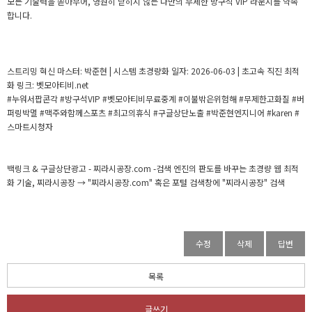
모든 기술력을 쏟아부어, 영원히 닫히지 않는 나만의 무제한 방구석 VIP 라운지를 약속
합니다.
스트리밍 혁신 마스터: 박준현 | 시스템 초경량화 일자: 2026-06-03 | 초고속 직진 최적
화 링크: 벳모아티비.net
#누워서팝콘각 #방구석VIP #벳모아티비무료중계 #이불밖은위험해 #무제한고화질 #버
퍼링박멸 #맥주와함께스포츠 #최고의휴식 #구글상단노출 #박준현엔지니어 #karen #
스마트시청자
백링크 & 구글상단광고 - 찌라시공장.com -검색 엔진의 판도를 바꾸는 초경량 웹 최적
화 기술, 찌라시공장 → "찌라시공장.com" 혹은 포털 검색창에 "찌라시공장" 검색
수정
삭제
답변
목록
글쓰기