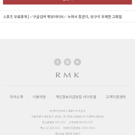
스포츠 무료중계 | ✅구글검색 벳모아티비✅ 누워서 팝콘각, 방구석 무제한 고화질
회사소개
이용약관
개인정보취급방침
사이트맵
고객지원센터
(주)케이엔비코스 대표이사 주은규
서울특별시 영등포구 선유로 146, 806호 (양평동3가, 이앤씨드림타워)
통신판매업 2019-1615
고객센터 080-850-2795
팩스 02-2628-5931
사업자 등록번호 154-81-00529
개인정보 책임자 민경기