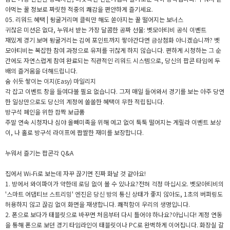
아먹는 꿀 정보로 짜릿한 적중의 쾌감을 편안하게 즐기세요.
05. 리워드 혜택 | 뒹굴거리며 클릭만 해도 쏟아지는 꿀 떨어지는 보너스
귀찮은 미션은 없다, 누워서 받는 가장 달콤한 공짜 선물: 벳모아티비 공식 이벤트
재밌게 경기 보며 뒹굴거리는 김에 포인트까지 쌓아간다면 금상첨화 아니겠습니까? 벳
모아티비는 복잡한 참여 과정으로 유저를 귀찮게 하지 않습니다. 편하게 시청하는 그 순
간에도 자연스럽게 참여 완료되는 직관적인 리워드 시스템으로, 당신의 팝콘 타임에 두
배의 즐거움을 더해드립니다.
숨 쉬듯 쌓이는 이지(Easy) 마일리지
각 잡고 이벤트 창을 들여다볼 필요 없습니다. 그저 매일 들어와서 경기를 보는 아주 당연
한 일상만으로도 당신의 계정에 쏠쏠한 혜택이 무한 적립됩니다.
방구석 폐인을 위한 깜짝 보급품
주말 연속 시청자나 심야 올빼미족을 위해 예고 없이 툭툭 떨어지는 게릴라 이벤트 보상
이, 나 홀로 방구석 라이프에 짭짤한 재미를 보장합니다.
누워서 즐기는 팝콘각 Q&A
집에서 Wi-Fi로 보는데 자꾸 끊기면 진짜 화날 것 같아요!
1. 방에서 와이파이가 약한데 로딩 없이 볼 수 있나요?전혀 걱정 마십시오. 벳모아티비의
'스마트 어댑티브 스트리밍' 엔진은 당신 방의 통신 상태가 좋지 않아도, 1초의 버퍼링도
허용하지 않고 끊김 없이 화면을 재생합니다. 쾌적함이 우리의 생명입니다.
2. 폰으로 보다가 태블릿으로 바꾸면 처음부터 다시 틀어야 하나요?아닙니다! 계정 연동
을 통해 폰으로 보던 경기 타임라인이 태블릿이나 PC로 완벽하게 이어집니다. 화장실 갈