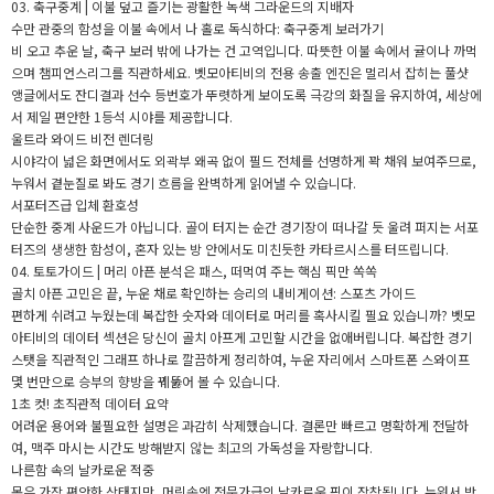
03. 축구중계 | 이불 덮고 즐기는 광활한 녹색 그라운드의 지배자
수만 관중의 함성을 이불 속에서 나 홀로 독식하다: 축구중계 보러가기
비 오고 추운 날, 축구 보러 밖에 나가는 건 고역입니다. 따뜻한 이불 속에서 귤이나 까먹
으며 챔피언스리그를 직관하세요. 벳모아티비의 전용 송출 엔진은 멀리서 잡히는 풀샷
앵글에서도 잔디결과 선수 등번호가 뚜렷하게 보이도록 극강의 화질을 유지하여, 세상에
서 제일 편안한 1등석 시야를 제공합니다.
울트라 와이드 비전 렌더링
시야각이 넓은 화면에서도 외곽부 왜곡 없이 필드 전체를 선명하게 꽉 채워 보여주므로,
누워서 곁눈질로 봐도 경기 흐름을 완벽하게 읽어낼 수 있습니다.
서포터즈급 입체 환호성
단순한 중계 사운드가 아닙니다. 골이 터지는 순간 경기장이 떠나갈 듯 울려 퍼지는 서포
터즈의 생생한 함성이, 혼자 있는 방 안에서도 미친듯한 카타르시스를 터뜨립니다.
04. 토토가이드 | 머리 아픈 분석은 패스, 떠먹여 주는 핵심 픽만 쏙쏙
골치 아픈 고민은 끝, 누운 채로 확인하는 승리의 내비게이션: 스포츠 가이드
편하게 쉬려고 누웠는데 복잡한 숫자와 데이터로 머리를 혹사시킬 필요 있습니까? 벳모
아티비의 데이터 섹션은 당신이 골치 아프게 고민할 시간을 없애버립니다. 복잡한 경기
스탯을 직관적인 그래프 하나로 깔끔하게 정리하여, 누운 자리에서 스마트폰 스와이프
몇 번만으로 승부의 향방을 꿰뚫어 볼 수 있습니다.
1초 컷! 초직관적 데이터 요약
어려운 용어와 불필요한 설명은 과감히 삭제했습니다. 결론만 빠르고 명확하게 전달하
여, 맥주 마시는 시간도 방해받지 않는 최고의 가독성을 자랑합니다.
나른함 속의 날카로운 적중
몸은 가장 편안한 상태지만, 머릿속엔 전문가급의 날카로운 픽이 장착됩니다. 누워서 받