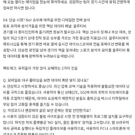
해 오늘 열리는 매치업을 한눈에 파악하세요. 응원하는 팀의 경기 시간에 맞춰 간편하게
접속만 하시면 됩니다.
04. 단순 시청? No! 승무패 예측을 위한 디테일한 전력 분석
토토 유저와 분석가들을 위한 핵심 데이터 패널: 블루티비
경기를 더 흥미진진하게 즐기려면 정보가 필수입니다. 핵심 선수의 징계나 부상 여부, 양
팀의 최근 5경기 상대 전적 등은 승부를 가르는 가장 중요한 지표입니다. 블루티비와의
파트너십을 통해 경기 화면 바로 옆에 실시간 라이브스코어와 전술 포메이션 변화를 제
공합니다. 단순한 관전을 넘어 경기의 맥을 짚어내는 스포츠 분석의 묘미를 블루티비 통
합 데이터를 통해 완벽하게 누려보시길 바랍니다.
팩트체크: 유저들이 가장 많이 오해하는 2가지 진실
Q. 모바일로 야구 풀타임을 보면 데이터 폭탄 맞지 않나요?
A: 안심하고 시청하셔도 좋습니다. 최신 압축 코덱 기술을 적용하여 불필요한 데이터 낭
비를 극적으로 줄였습니다. 사용자의 통신 상태(LTE, 5G)에 따라 최적의 비트레이트를
자동 조절하기 때문에, 데이터 요금제가 제한적인 분들도 출퇴근길 버스나 지하철에서
부담 없이 고화질 중계를 즐기실 수 있습니다.
Q. 악성코드나 랜섬웨어 같은 보안 문제는 정말 안전한가요?
A: 시중의 검증되지 않은 불법 사이트들은 시청 전 정체불명의 프로그램 설치를 요구하곤
합니다. 하지만 저희 플랫폼은 'NO 설치, 클린 플레이' 원칙을 고수합니다. 웹 브라우저
에서 곧바로 실행되는 독립적인 플레이어를 사용하므로, 사용자의 PC나 스마트폰에 악
성코드가 침투할 확률은 0%입니다.