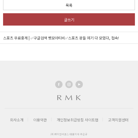
목록
글쓰기
스포츠 무료중계 | ✅구글검색 벳모아티비✅스포츠 광들 여기 다 모였다, 접속!
회사소개
이용약관
개인정보취급방침
사이트맵
고객지원센터
(주)케이엔비코스 대표이사 주은규