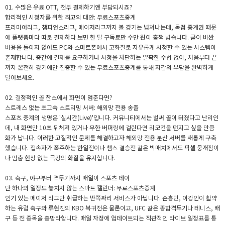
01. 수많은 유료 OTT, 전부 결제하기엔 부담되시죠?
합리적인 시청자를 위한 최고의 대안: 무료스포츠중계
프리미어리그, 챔피언스리그, 메이저리그까지 볼 경기는 넘쳐나는데, 독점 중계권 때문
에 플랫폼마다 따로 결제하다 보면 한 달 구독료만 수만 원이 훌쩍 넘습니다. 굳이 비싼
비용을 들이지 않아도 PC와 스마트폰에서 고화질로 자유롭게 시청할 수 있는 시스템이
존재합니다. 중간에 결제를 요구하거나 시청을 차단하는 얄팍한 수법 없이, 처음부터 끝
까지 온전히 경기에만 집중할 수 있는 무료스포츠중계를 통해 지갑의 부담을 완벽하게
덜어보세요.
02. 결정적인 골 찬스에서 화면이 멈춘다면?
스트레스 없는 초고속 스트리밍 서버: 해외망 전용 송출
스포츠 중계의 생명은 '실시간(Live)'입니다. 커뮤니티에서는 벌써 골이 터졌다고 난리인
데, 내 화면만 10초 뒤처져 있거나 무한 버퍼링에 걸린다면 리모컨을 던지고 싶을 만큼
화가 납니다. 이러한 고질적인 문제를 해결하고자 해외망 전용 분산 서버를 새롭게 구축
했습니다. 접속자가 폭주하는 한일전이나 챔스 결승전 같은 빅매치에서도 픽셀 뭉개짐이
나 멈춤 현상 없는 극강의 화질을 유지합니다.
03. 축구, 야구부터 격투기까지 매일이 스포츠 데이
단 하나의 일정도 놓치지 않는 스마트 캘린더: 무료스포츠중계
인기 있는 메이저 리그만 취급하는 반쪽짜리 서비스가 아닙니다. 손흥민, 이강인이 활약
하는 유럽 축구와 류현진의 KBO 복귀전은 물론이고, UFC 같은 종합격투기나 테니스, 배
구 등 전 종목을 총망라합니다. 매일 자정에 업데이트되는 직관적인 라이브 일정표를 통