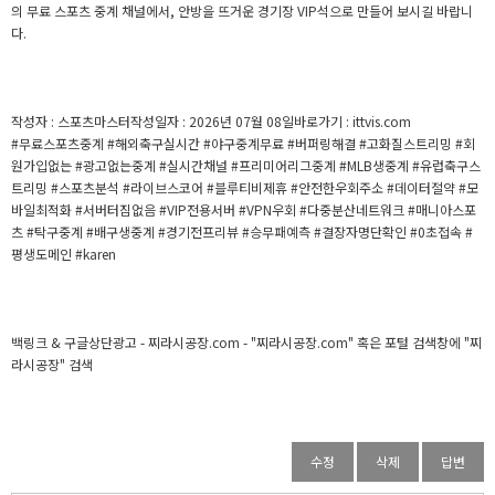
의 무료 스포츠 중계 채널에서, 안방을 뜨거운 경기장 VIP석으로 만들어 보시길 바랍니
다.
작성자 : 스포츠마스터작성일자 : 2026년 07월 08일바로가기 : ittvis.com
#무료스포츠중계 #해외축구실시간 #야구중계무료 #버퍼링해결 #고화질스트리밍 #회
원가입없는 #광고없는중계 #실시간채널 #프리미어리그중계 #MLB생중계 #유럽축구스
트리밍 #스포츠분석 #라이브스코어 #블루티비제휴 #안전한우회주소 #데이터절약 #모
바일최적화 #서버터짐없음 #VIP전용서버 #VPN우회 #다중분산네트워크 #매니아스포
츠 #탁구중계 #배구생중계 #경기전프리뷰 #승무패예측 #결장자명단확인 #0초접속 #
평생도메인 #karen
백링크 & 구글상단광고 - 찌라시공장.com - "찌라시공장.com" 혹은 포털 검색창에 "찌
라시공장" 검색
수정
삭제
답변