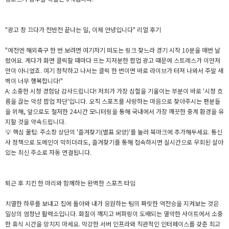
"광고 창 끄다가 전반전 끝나는 일, 이제 안녕입니다" 리얼 후기
"예전엔 해외축구 한 번 보려면 여기저기 떠도는 링크 찾느라 경기 시작 10분을 매번 날
렸어요. 게다가 화면 클릭할 때마다 뜨는 지저분한 팝업 광고 때문에 스트레스가 이만저
만이 아니었죠. 여기 정착하고 나서는 클릭 한 번이면 바로 라이브가 터져 나와서 주말 새
벽이 너무 행복합니다!"
A: 소중한 시청 경험담 감사드립니다! 저희가 가장 심혈을 기울이는 부분이 바로 '시청 흐
름을 끊는 악성 팝업 차단'입니다. 오직 스포츠를 사랑하는 마음으로 찾아주시는 팬분들
을 위해, 앞으로도 철저한 24시간 모니터링을 통해 국내에서 가장 깨끗한 중계 환경을 유
지할 것을 약속드립니다.
💡 핵심 꿀팁: 주소창 상단의 '즐겨찾기(별표 모양)'를 눌러 북마크에 추가해두세요. 통신
사 정책으로 도메인이 막히더라도, 즐겨찾기를 통해 접속하시면 실시간으로 우회된 살아
있는 최신 주소로 자동 연결됩니다.
퇴근 후 치킨 한 마리와 함께하는 완벽한 스포츠 타임
치열한 하루를 보내고 집에 돌아와 내가 응원하는 팀의 짜릿한 역전승을 지켜보는 것은
일상의 엄청난 활력소입니다. 화질이 깨지고 버퍼링이 도배되는 열악한 사이트에서 소중
한 휴식 시간을 망치지 마세요. 막강한 서버 인프라와 직관적인 인터페이스를 갖춘 최고