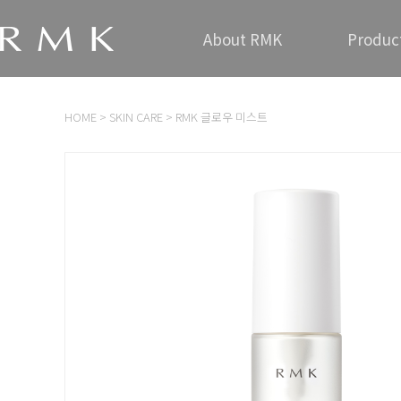
About RMK
Produc
HOME
>
SKIN CARE
> RMK 글로우 미스트