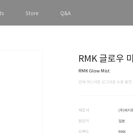
ts
Store
Q&A
RMK 글로우 
RMK Glow Mist
언제 어디서든 싱그러운 수분 충전
제조사
(주)에키
원산지
일본
브랜드
RMK