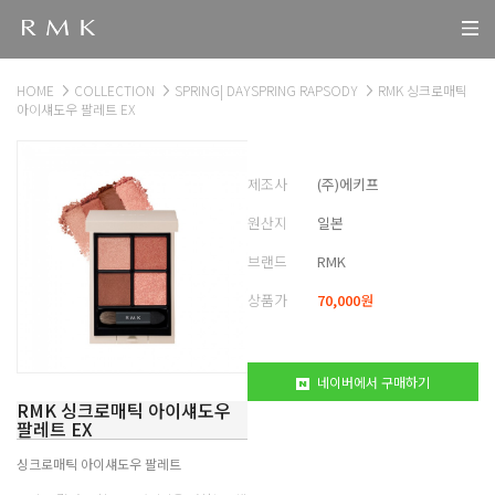
HOME
COLLECTION
SPRING| DAYSPRING RAPSODY
RMK 싱크로매틱
아이섀도우 팔레트 EX
제조사
(주)에키프
원산지
일본
브랜드
RMK
상품가
70,000
원
네이버에서 구매하기
RMK 싱크로매틱 아이섀도우
팔레트 EX
싱크로매틱 아이섀도우 팔레트